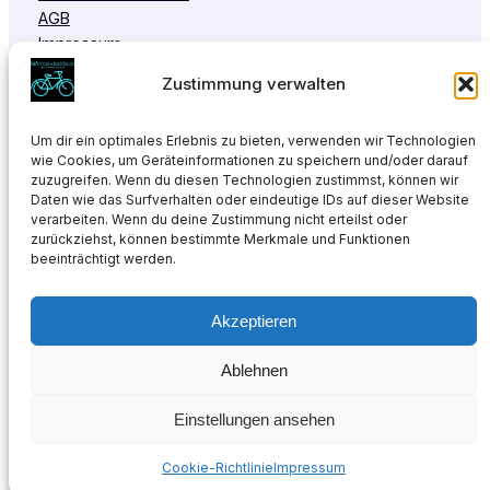
AGB
Impressum
Cookie-Richtlinie (EU)
Zustimmung verwalten
Datenschutzerklärung
Um dir ein optimales Erlebnis zu bieten, verwenden wir Technologien
wie Cookies, um Geräteinformationen zu speichern und/oder darauf
zuzugreifen. Wenn du diesen Technologien zustimmst, können wir
Daten wie das Surfverhalten oder eindeutige IDs auf dieser Website
verarbeiten. Wenn du deine Zustimmung nicht erteilst oder
zurückziehst, können bestimmte Merkmale und Funktionen
beeinträchtigt werden.
Sitemap
Design by
Héctor Schuech
©
2025
Fahrrad-Shuttle.at
Akzeptieren
YouTube
WhatsApp
Instagram
Facebook
Google
Ablehnen
Einstellungen ansehen
Cookie-Richtlinie
Impressum