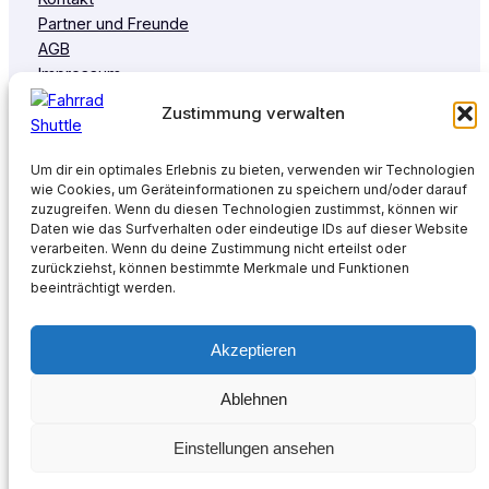
Partner und Freunde
AGB
Impressum
Cookie-Richtlinie (EU)
Zustimmung verwalten
Datenschutzerklärung
Um dir ein optimales Erlebnis zu bieten, verwenden wir Technologien
wie Cookies, um Geräteinformationen zu speichern und/oder darauf
zuzugreifen. Wenn du diesen Technologien zustimmst, können wir
Daten wie das Surfverhalten oder eindeutige IDs auf dieser Website
verarbeiten. Wenn du deine Zustimmung nicht erteilst oder
zurückziehst, können bestimmte Merkmale und Funktionen
beeinträchtigt werden.
Sitemap
Design by
Héctor Schuech
©
2025
Fahrrad-Shuttle.at
Akzeptieren
YouTube
WhatsApp
Instagram
Facebook
Google
Ablehnen
Einstellungen ansehen