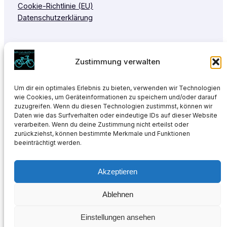
Cookie-Richtlinie (EU)
Datenschutzerklärung
Zustimmung verwalten
Um dir ein optimales Erlebnis zu bieten, verwenden wir Technologien
wie Cookies, um Geräteinformationen zu speichern und/oder darauf
Sitemap
Design by
Héctor Schuech
©
zuzugreifen. Wenn du diesen Technologien zustimmst, können wir
2025
Fahrrad-Shuttle.at
Daten wie das Surfverhalten oder eindeutige IDs auf dieser Website
verarbeiten. Wenn du deine Zustimmung nicht erteilst oder
zurückziehst, können bestimmte Merkmale und Funktionen
YouTube
WhatsApp
Instagram
Facebook
Google
beeinträchtigt werden.
Akzeptieren
Ablehnen
Einstellungen ansehen