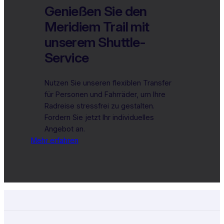
Genießen Sie den
Meridiem Trail mit
unserem Shuttle-
Service
Nutzen Sie unseren flexiblen Transfer
für Personen und Fahrräder, um Ihre
Radreise stressfrei zu gestalten.
Fordern Sie jetzt Ihr individuelles
Angebot an.
Mehr erfahren